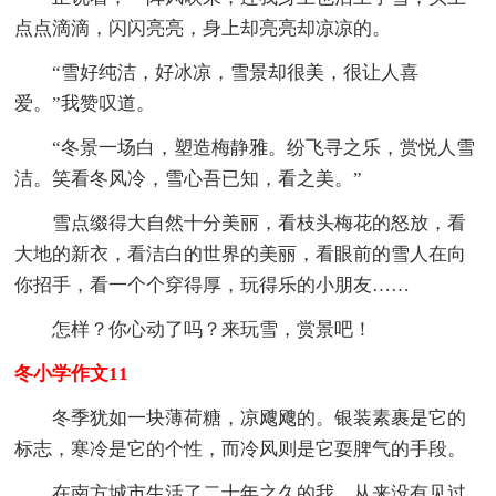
点点滴滴，闪闪亮亮，身上却亮亮却凉凉的。
“雪好纯洁，好冰凉，雪景却很美，很让人喜
爱。”我赞叹道。
“冬景一场白，塑造梅静雅。纷飞寻之乐，赏悦人雪
洁。笑看冬风冷，雪心吾已知，看之美。”
雪点缀得大自然十分美丽，看枝头梅花的怒放，看
大地的新衣，看洁白的世界的美丽，看眼前的雪人在向
你招手，看一个个穿得厚，玩得乐的小朋友……
怎样？你心动了吗？来玩雪，赏景吧！
冬小学作文11
冬季犹如一块薄荷糖，凉飕飕的。银装素裹是它的
标志，寒冷是它的个性，而冷风则是它耍脾气的手段。
在南方城市生活了二十年之久的我，从来没有见过