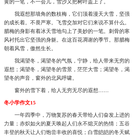
黄的一笔，不一会儿，雪沙又把树叶盖上了。
我遐想那墙角的数枝梅，它们顶着漫天大雪，坚强
的成长着。不畏严寒。飞雪交加对它们来说不算什么。
腊梅的身影有着冰天雪地勾上了美妙的一笔。刺骨的寒
风衬托出它坚强的身躯。在这百花凋谢的季节。那腊梅
朝着风雪，傲然生长。
我渴望冬，渴望冬的气氛，宁静，给人带来无穷的
遐想；渴望冬，渴望冬的雪景，茫茫大雪；渴望冬，渴
望冬的声音，窗外的北风呼啸。
窗外的雪下着，给人无穷无尽的遐想……
冬小学作文15
一年四季中，万物复苏的春天带给人们奋发上进的
力量；赤炽如火的夏天唤起人们永不熄灭的热情；五谷
丰登的秋天让人们饱尝丰收的喜悦；白雪皑皑的冬天赋