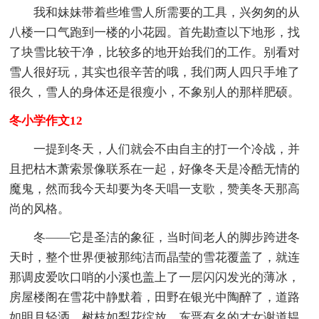
我和妹妹带着些堆雪人所需要的工具，兴匆匆的从
八楼一口气跑到一楼的小花园。首先勘查以下地形，找
了块雪比较干净，比较多的地开始我们的工作。别看对
雪人很好玩，其实也很辛苦的哦，我们两人四只手堆了
很久，雪人的身体还是很瘦小，不象别人的那样肥硕。
冬小学作文12
一提到冬天，人们就会不由自主的打一个冷战，并
且把枯木萧索景像联系在一起，好像冬天是冷酷无情的
魔鬼，然而我今天却要为冬天唱一支歌，赞美冬天那高
尚的风格。
冬——它是圣洁的象征，当时间老人的脚步跨进冬
天时，整个世界便被那纯洁而晶莹的雪花覆盖了，就连
那调皮爱吹口哨的小溪也盖上了一层闪闪发光的薄冰，
房屋楼阁在雪花中静默着，田野在银光中陶醉了，道路
如明月轻洒，树枝如梨花绽放，东晋有名的才女谢道韫