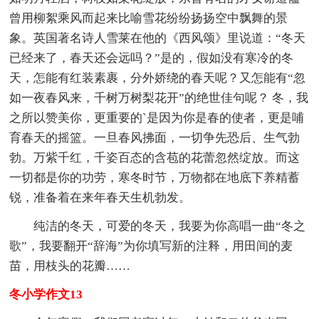
曾用柳絮乘风而起来比喻雪花纷纷扬扬空中飘舞的景
象。英国著名诗人雪莱在他的《西风颂》里说道：“冬天
已经来了，春天还会远吗？”是的，假如没有寒冷的冬
天，怎能有红装素裹，分外娇绕的春天呢？又怎能有“忽
如一夜春风来，千树万树梨花开”的绝世佳句呢？ 冬，我
之所以赞美你，更重要的`是因为你是春的使者，更是哺
育春天的摇篮。一旦春风拂面，一切争先恐后、生气勃
勃。万紫千红，千姿百态的含苞的花蕾忽然绽放。而这
一切都是你的功劳，寒冬时节，万物都在地底下养精蓄
锐，准备着在来年春天生机勃发。
纯洁的冬天，可爱的冬天，我要为你高唱一曲“冬之
歌”，我要翻开“辞海”为你填写新的注释，用田间的麦
苗，用枝头的花瓣……
冬小学作文13