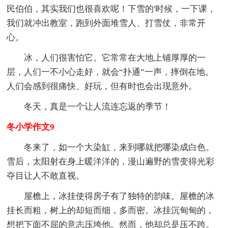
民伯伯，其实我们也很喜欢呢！下雪的'时候，一下课，
我们就冲出教室，跑到外面堆雪人、打雪仗，非常开
心。
冰，人们很害怕它。它常常在大地上铺厚厚的一
层，人们一不小心走好，就会“扑通”一声，摔倒在地。
人们会感到很痛快、好玩，但有时也会出现意外。
冬天，真是一个让人流连忘返的季节！
冬小学作文9
冬来了，如一个大染缸，来到哪就把哪染成白色。
雪后，太阳射在身上暖洋洋的，漫山遍野的雪变得光彩
夺目让人不敢直视。
屋檐上，冰挂使得房子有了独特的韵味。屋檐的冰
挂长而粗，树上的却短而细，多而密。冰挂沉甸甸的，
想把下面不屈的意志压垮他。然而，他却总是压不跨。