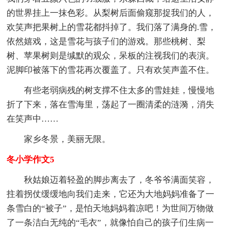
的世界挂上一抹色彩。从梨树后面偷窥那捉我们的人，
欢笑声把果树上的雪花都抖掉了。我们落了满身的.雪，
依然嬉戏，这是雪花与孩子们的游戏。那些桃树、梨
树、苹果树则是缄默的观众，呆板的注视我们的表演。
泥脚印被落下的雪花再次覆盖了。只有欢笑声盖不住。
有些老弱病残的树支撑不住太多的雪娃娃，慢慢地
折了下来，落在雪海里，荡起了一圈清柔的涟漪，消失
在笑声中……
家乡冬景，美丽无限。
冬小学作文5
秋姑娘迈着轻盈的脚步离去了，冬爷爷满面笑容，
拄着拐仗缓缓地向我们走来，它还为大地妈妈准备了一
条雪白的“被子”，是怕天地妈妈着凉吧！为世间万物做
了一条洁白无纯的“毛衣”，就像怕自己的孩子们生病一