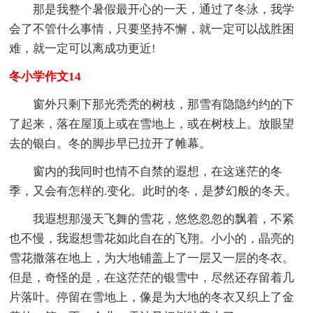
那是我整个暑假最开心的一天，通过了冬泳，我学
会了不管什么事情，只要坚持不懈，就一定可以战胜困
难，就一定可以离成功更近!
冬小学作文14
窗外只剩下那光秃秃的树枝，那雪有隐隐约约的下
了起来，落在屋顶上或在雪地上，或在树枝上。放眼望
去的银白。冬的脚步早已拉开了帷幕。
窗内的我同时也情不自禁的遐想，在这迷茫的冬
季，又会有怎样的.变化。此时的冬，是梦幻般的冬天。
我遐想那漫天飞舞的雪花，悠悠忽忽的飘着，不紧
也不慢，我遐想雪花如此自在的飞翔。小小的，晶亮的
雪花撒落在地上，为大地铺盖上了一层又一层的冬衣。
但是，奇怪的是，在这茫茫的银雪中，尽然还存留着几
片落叶。停留在雪地上，像是为大地的冬衣又织上了金