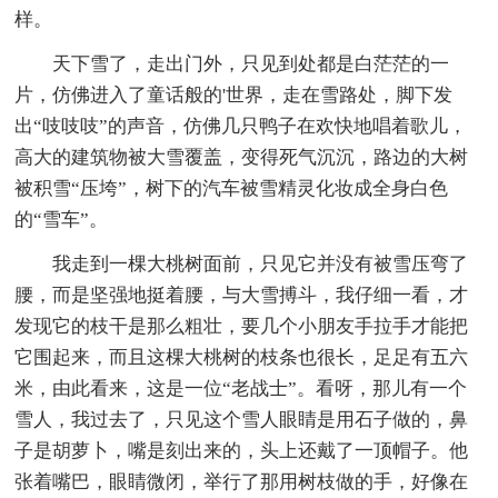
样。
天下雪了，走出门外，只见到处都是白茫茫的一
片，仿佛进入了童话般的'世界，走在雪路处，脚下发
出“吱吱吱”的声音，仿佛几只鸭子在欢快地唱着歌儿，
高大的建筑物被大雪覆盖，变得死气沉沉，路边的大树
被积雪“压垮”，树下的汽车被雪精灵化妆成全身白色
的“雪车”。
我走到一棵大桃树面前，只见它并没有被雪压弯了
腰，而是坚强地挺着腰，与大雪搏斗，我仔细一看，才
发现它的枝干是那么粗壮，要几个小朋友手拉手才能把
它围起来，而且这棵大桃树的枝条也很长，足足有五六
米，由此看来，这是一位“老战士”。看呀，那儿有一个
雪人，我过去了，只见这个雪人眼睛是用石子做的，鼻
子是胡萝卜，嘴是刻出来的，头上还戴了一顶帽子。他
张着嘴巴，眼睛微闭，举行了那用树枝做的手，好像在