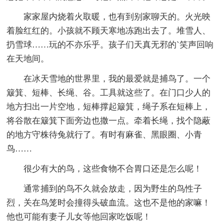
家家屋内烧着火取暖，也有到别家聊天的。火光映
着脸红红的。小孩就不顾天寒地冻跑出去了。堆雪人、
扔雪球……玩的不亦乐乎。孩子们天真无邪的`笑声回响
在天地间。
在冰天雪地的世界里，我的最爱就是捕鸟了。一个
簸箕、短棒、长绳、谷。工具就这些了。在门口少人的
地方扫出一片空地，短棒撑起簸箕，绳子系在短棒上，
将谷散在簸箕下面旁边也撒一点。牵着长绳，找个隐蔽
的地方守株待兔就行了。有时有麻雀、黑眼圈、小青
鸟……
很少有大的鸟，这些食物不合胃口还是怎么呢！
通常捕到的鸟不久就会放走，因为野生的鸟性子
烈，关在鸟笼时会撞得头破血流。这也不是他的家嘛！
他也可能有妻子儿女等他回家吃饭呢！