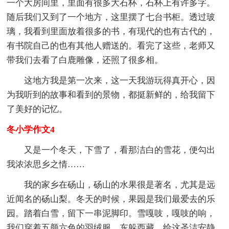
一个大房间里，里面有很多大石杯，石杯上有许多字。
随后我们又到了一个地方，这里摆了七台书柜。透过玻
璃，我看到里面放着很多的书，有现代的也有古代的，
有书院自己的也有其他人赠送的。看完了这些，老师又
带我们去看了白鹿雕像，还照了很多相。
这地方我是第一次来，这一天我游玩得真开心，因
为我听到的故事和看到的景物，都挺新鲜的，给我留下
了美好的记忆。
冬小学作文4
又是一个冬天，下雪了，看那洁白的雪花，便勾出
我浓浓思乡之情……
我的家乡在砀山，砀山的水果很是著名，尤其是远
近闻名的砀山梨。冬天的时候，果园是我们最爱去的乐
园。踏着白雪，留下一串泥脚印。雪嘎吱，嘎吱的响，
我们穿着五颜六色的羽绒服，东躲西藏，给这圣洁安静