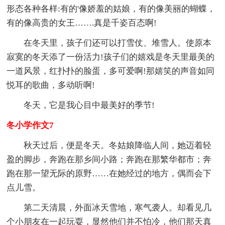
形态各种各样:有的'像娇羞的姑娘，有的像美丽的蝴蝶，
有的像高贵的女王…….真是千姿百态啊!
在冬天里，孩子们还可以打雪仗、堆雪人。使原本
寂寞的冬天添了一份活力!孩子们的嬉戏是冬天里最美的
一道风景，红扑扑的脸蛋，多可爱啊!那嬉笑的声音如同
悦耳的歌曲，多动听啊!
冬天，它是我心目中最美好的季节!
冬小学作文7
秋天过后，便是冬天。冬姑娘降临人间，她迈着轻
盈的脚步，奔跑在那乡间小路；奔跑在那繁华都市；奔
跑在那一望无际的原野……在她经过的地方，偶而会下
点儿雪。
第二天清晨，外面冰天雪地，寒气袭人。却看见几
个小朋友在一起玩耍，显然他们并不怕冷，他们那天真