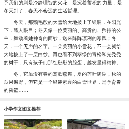
予我们的则是冷静理智的火花，是沉着蓄积的'力量，是
冬天到了，春天不会远的生活哲理。
冬天，那鹅毛般的大雪给大地披上了银装，在阳光
下，耀人眼目；冬天像一位美丽的、高贵的、矜持的公
主，舞动着她神奇的面纱，送来阵阵凛冽的寒风；冬
天，一个无声的名字。一朵美丽的小雪花，不一会就给
大地披上了一层白纱。再也看不到翠绿的青松和光秃秃
的树干，只有孩子们那红彤彤的脸蛋，越发显得精神。
冬，它虽没有春的莺歌燕舞，夏的莲叶满湖，秋的
瓜果遍野，但它是一个银装素裹的白雪世界，是孕育春
的摇篮……
小学作文图文推荐