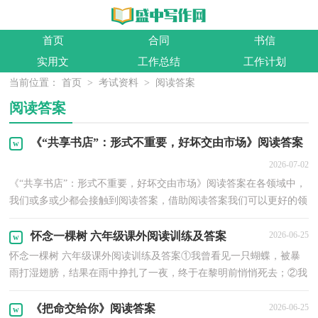
首页
合同
书信
实用文
工作总结
工作计划
当前位置：
首页
>
考试资料
>
阅读答案
阅读答案
《“共享书店”：形式不重要，好坏交由市场》阅读答案
2026-07-02
《“共享书店”：形式不重要，好坏交由市场》阅读答案在各领域中，
我们或多或少都会接触到阅读答案，借助阅读答案我们可以更好的领
会题意和知识点，有助于个人提升。什么样的阅读答案...
怀念一棵树 六年级课外阅读训练及答案
2026-06-25
怀念一棵树 六年级课外阅读训练及答案①我曾看见一只蝴蝶，被暴
雨打湿翅膀，结果在雨中挣扎了一夜，终于在黎明前悄悄死去；②我
也曾看见一棵小树，被狂风A、折（）断了腰身，在北风中立了一...
《把命交给你》阅读答案
2026-06-25