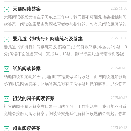
的。我只好蛰伏在我的小屋里，透过大大的玻璃窗...
天籁阅读答案
2025-11-08
天籁阅读答案无论在学习或是工作中，我们都不可避免地要接触到阅
读答案，阅读答案是由资深教育者参与拟订的、对有关阅读题所做的
解答。你知道什么样的阅读答案才能切实地帮助到...
晏几道《御街行》阅读练习及答案
2025-11-08
晏几道《御街行》阅读练习及答案(二)古代诗歌阅读(本题共2小题，9
分)阅读下面这首宋词，完成14，15题。御街行晏几道街南绿树春饶
絮，雪满游春路。树头花艳杂娇云，树底人家朱户北穆闲...
纸船阅读答案
2025-09-13
纸船阅读答案现如今，我们时常需要做些阅读题，而与阅读题如影随
形的则是阅读答案，阅读答案是对有关阅读题所做的解答。那么你知
道什么样的阅读答案才能有效帮助到我们吗？下面是小...
祖父的园子阅读答案
2025-09-13
祖父的园子阅读答案在日复一日的学习、工作生活中，我们都不可避
免地会接触到阅读答案，阅读答案是我们解答阅读题的金钥匙。你知
道什么样的阅读答案才是规范的吗？下面是小编收集...
超重阅读答案
2025-09-13