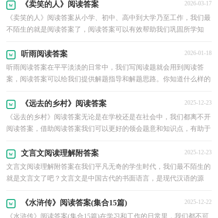
《卖笑的人》阅读答案
2026-03-17
《卖笑的人》阅读答案从小学、初中、高中到大学乃至工作，我们最
不陌生的就是阅读答案了，阅读答案可以有效帮助我们巩固所学知
识。一份好的阅读答案都具备什么特点呢？以下是小编...
听雨阅读答案
2026-01-18
听雨阅读答案在平平淡淡的日常中，我们写阅读题就会用到阅读答
案，阅读答案可以给我们提供解题指导和解题思路。你知道什么样的
阅读答案才算得上好阅读答案吗？下面是小编为大家整...
《远去的乡村》阅读答案
2025-12-23
《远去的乡村》阅读答案无论是在学校还是在社会中，我们都离不开
阅读答案，借助阅读答案我们可以更好的领会题意和知识点，有助于
个人提升。大家知道什么样的阅读答案才是好的吗？以...
文言文阅读理解附答案
2025-12-23
文言文阅读理解附答案在我们平凡无奇的学生时代，我们最不陌生的
就是文言文了吧？文言文是中国古代的书面语言，是现代汉语的源
头。为了帮助更多人学习文言文，下面是小编帮大家整理...
《水浒传》阅读答案(集合15篇)
2025-12-22
《水浒传》阅读答案(集合15篇)在学习和工作的日常里，我们都不可