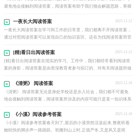
避免地会接触到阅读答案，阅读答案有助于我们领会解题思路，掌握
知识点。你所见过的阅读答案是什么样的呢？以下是小...
一夜长大阅读答案
2025-12-22
一夜长大阅读答案在学习和工作的日常里，我们都离不开阅读答案，
通过对照阅读答案可以发现自己的知识盲区。还在为找阅读答案而苦
恼吗？以下是小编为大家收集的一夜长大阅读答案，欢...
[精]看日出阅读答案
2025-12-22
[精]看日出阅读答案在现实的学习、工作中，我们都经常看到阅读答
案的身影，阅读答案是由资深教育者参与拟订的、对有关阅读题所做
的解答。你所了解的阅读答案是什么样的呢？下面是...
《清粥》 阅读答案
2025-12-18
《清粥》 阅读答案无论是身处学校还是步入社会，我们都不可避免
地会接触到阅读答案，阅读答案所涉及的内容可能只是某一知识体系
中的一个或几个知识点，或某一知识点中的一部分内...
《小溪》阅读参考答案
2025-12-10
《小溪》阅读参考答案春天到了,屋后的小溪突然活泼起来,整夜听着
她轻快的脚步声一路跳跃。初搬到山上时,正值严冬,又是风又是雨