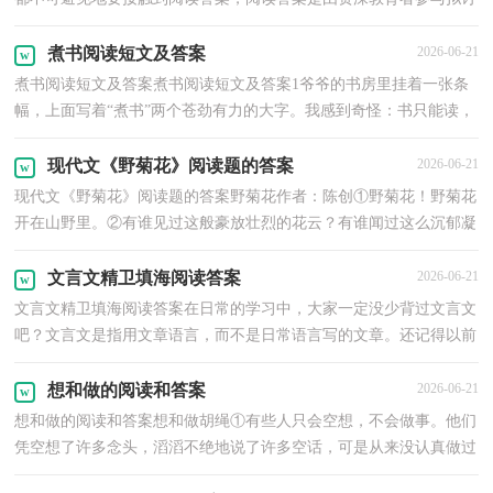
的。你知道什么样的阅读答案才能切实地帮助到我们...
煮书阅读短文及答案
2026-06-21
煮书阅读短文及答案煮书阅读短文及答案1爷爷的书房里挂着一张条
幅，上面写着“煮书”两个苍劲有力的大字。我感到奇怪：书只能读，
怎么可以煮呢？一天，爷爷刚刚写完一篇文章，正坐在转...
现代文《野菊花》阅读题的答案
2026-06-21
现代文《野菊花》阅读题的答案野菊花作者：陈创①野菊花！野菊花
开在山野里。②有谁见过这般豪放壮烈的花云？有谁闻过这么沉郁凝
重的药香？那样泼泼辣辣地开。一簇一簇，一滩一滩，一坡...
文言文精卫填海阅读答案
2026-06-21
文言文精卫填海阅读答案在日常的学习中，大家一定没少背过文言文
吧？文言文是指用文章语言，而不是日常语言写的文章。还记得以前
背过的文言文都有哪些吗？以下是小编帮大家整理的文...
想和做的阅读和答案
2026-06-21
想和做的阅读和答案想和做胡绳①有些人只会空想，不会做事。他们
凭空想了许多念头，滔滔不绝地说了许多空话，可是从来没认真做过
一件事。②也有些人只顾做事，不动脑筋。他们一天忙...