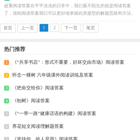
超重阅读答案在平平淡淡的日常中，我们最不陌生的就是阅读答案
了，借助阅读答案我们可以更好地掌握此类题型的解题思路和方法。
那么问题来了，一份好的阅读答案是什么样的呢？下面是...
1
2
首页
上一页
下一页
尾页
热门推荐
《“共享书店”：形式不重要，好坏交由市场》阅读答案
1
怀念一棵树 六年级课外阅读训练及答案
2
《把命交给你》阅读答案
3
《刨树》阅读答案
4
《“一带一路”健康话语的构建》阅读答案
5
养花短文阅读理解题答案
6
《牵挂你，的人是我》阅读答案
7