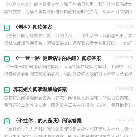
《把命交给你》阅读答案在学习和工作的日常里，我们经常跟阅读答
案打交道，阅读答案是教师进行阅卷打分时的参考，有着不可或缺的
作用。一份好的阅读答案都是什么样子的呢？下面是小...
《刨树》阅读答案
2026-06-25
《刨树》阅读答案在日复一日的学习、工作生活中，我们总免不了要
接触或使用阅读答案，阅读答案是由资深教育者参与拟订的。一份好
的阅读答案都具备什么特点呢？下面是小编精心整理...
《“一带一路”健康话语的构建》阅读答案
2026-06-25
《“一带一路”健康话语的构建》阅读答案在现实的学习、工作中，我
们都经常看到阅读答案的身影，借助阅读答案我们可以检查自己的得
与失，分析原因及时总结。大家知道什么样的阅读...
养花短文阅读理解题答案
2026-06-25
养花短文阅读理解题答案《养花》阅读原文我爱花，所以也爱养花。
我可还没成为养花专家，因为没有工夫去作研究与试验。我只把养花
当作生活中的一种乐趣，花开得大小好坏都不计较，只...
《牵挂你，的人是我》阅读答案
2026-06-25
《牵挂你，的人是我》阅读答案无论是身处学校还是步入社会，我们
都不可避免地要接触到阅读答案，阅读答案是由资深教育者参与拟订