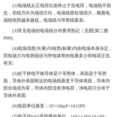
(2)电场线从正电荷出发终止于负电荷，电场线不相
交，切线方向为场强方向，电场线密处场强大，顺着电
场线电势越来越低，电场线与等势线垂直;
(3)常见电场的电场线分布要求熟记〔见图[第二册
P98];
(4)电场强度(矢量)与电势(标量)均由电场本身决定，
而电场力与电势能还与带电体带的电量多少和电荷正负
有关;
(5)处于静电平衡导体是个等势体，表面是个等势
面，导体外表面附近的电场线垂直于导体表面，导体内
部合场强为零，导体内部没有净电荷，净电荷只分布于
导体外表面;
(6)电容单位换算：1F=106μF=1012PF;
(7)电子伏(eV)是能量的单位，1eV=1.60×10-19J;