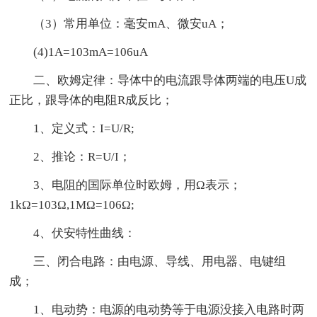
（3）常用单位：毫安mA、微安uA；
(4)1A=103mA=106uA
二、欧姆定律：导体中的电流跟导体两端的电压U成
正比，跟导体的电阻R成反比；
1、定义式：I=U/R;
2、推论：R=U/I；
3、电阻的国际单位时欧姆，用Ω表示；
1kΩ=103Ω,1MΩ=106Ω;
4、伏安特性曲线：
三、闭合电路：由电源、导线、用电器、电键组
成；
1、电动势：电源的电动势等于电源没接入电路时两