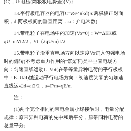
(C)，U:电压(两极板电势差)(V)｝
13.平行板电容器的电容C=εS/4πkd(S:两极板正对面
积，d:两极板间的垂直距离，ω：介电常数)
14.带电粒子在电场中的加速(Vo=0)：W=ΔEK或
qU=mVt2/2，Vt=(2qU/m)1/2
15.带电粒子沿垂直电场方向以速度Vo进入匀强电场
时的偏转(不考虑重力作用的'情况下)类平垂直电场方
向：匀速直线运动L=Vot(在带等量异种电荷的平行极板
中：E=U/d)抛运动平行电场方向：初速度为零的匀加速
直线运动d=at2/2，a=F/m=qE/m
注：
(1)两个完全相同的带电金属小球接触时，电量分配
规律：原带异种电荷的先中和后平分，原带同种电荷的
总量平分;