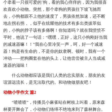
个牵着一只很可爱的`狗，看的我心痒痒的，因为我很喜
欢喜欢小动物。突然，那个牵狗的男孩往下坡飞驰而
去，小狗都跟不上他的速度了，男孩依然加速，还不断
地左拐右拐，，似乎在炫耀他的技术有多出类拔萃似
的，小狗的脖子该有多痛啊！你知道吗？就在我愤愤不
平时，他说了一句话：“嘿嘿，正好，这只小狗刚好当我
的减速器嘛！！”我在心里冷笑一声，呵，好一个减速
器！狗是有生命的，不是你的奴隶啊。顿时，我有一个
冲动——把狗圈套在他的头上，让他尝尝被主人当成减
速器的滋味！
什么动物都应该是我们人类的忠实朋友，朋友的友
谊源远流长，是无法取代的。和动物做朋友吧！
动物小学作文 篇2
“喳喳喳”，传播员小麻雀站在树枝上叫着，原来森
林要开舞会了，小动物们络绎不绝地来到了森林舞台。