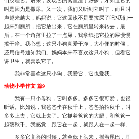
们没理它。后来，发现它的窝里湿了好多，才知道它的
叫是因为是撒尿。又一次，我们又听到它叫了，而且叫
声越来越大，妈妈说：它这回该不是要拉屎了吧?我们一
起来到厕所，把它放出来，它在厕所里转来转去，最
后，在一个角落里拉了一点屎，我拿纸把它拉的屎慢慢
擦干净。我心想：这只小狗真爱干净，大小便的时候，
还用信号通知我们。妈妈本来不喜欢这只小狗，但看它
讲卫生，就喜欢它了。
我非常喜欢这只小狗，我爱它，它也爱我。
动物小学作文 篇9
我有一只小母狗，它叫多多。多多它很可爱，也很
听话。比如说，我爸爸坐在秋千上，爸爸拍拍秋千，叫
多多上去，它就上去了。它抓着爸爸的大腿，和爸爸一
起荡秋千。我感觉，跟它在一起，就跟人在一起一样。
多多它高兴的时候，就会低下头来，摇着尾巴，耳