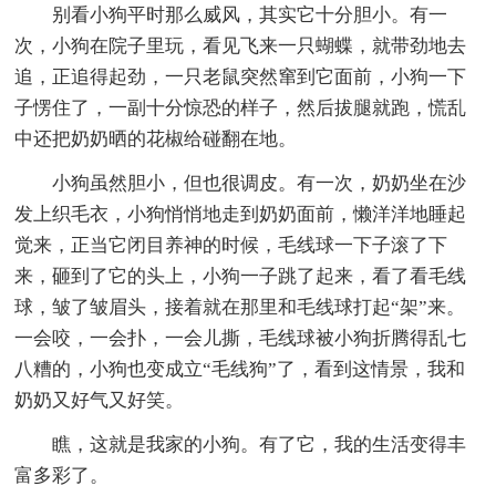
别看小狗平时那么威风，其实它十分胆小。有一
次，小狗在院子里玩，看见飞来一只蝴蝶，就带劲地去
追，正追得起劲，一只老鼠突然窜到它面前，小狗一下
子愣住了，一副十分惊恐的样子，然后拔腿就跑，慌乱
中还把奶奶晒的花椒给碰翻在地。
小狗虽然胆小，但也很调皮。有一次，奶奶坐在沙
发上织毛衣，小狗悄悄地走到奶奶面前，懒洋洋地睡起
觉来，正当它闭目养神的时候，毛线球一下子滚了下
来，砸到了它的头上，小狗一子跳了起来，看了看毛线
球，皱了皱眉头，接着就在那里和毛线球打起“架”来。
一会咬，一会扑，一会儿撕，毛线球被小狗折腾得乱七
八糟的，小狗也变成立“毛线狗”了，看到这情景，我和
奶奶又好气又好笑。
瞧，这就是我家的小狗。有了它，我的生活变得丰
富多彩了。