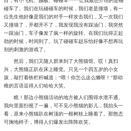
目，有小飞机、蹦极、碰碰车······让我最想介绍的是碰
碰车了。我们在玩碰碰车的时候，我们老是撞墙，有一
位先生他好像是我们的对手一样攻击我们，又一次我们
又撞墙了，开都开不了，我发现我没有踩油门，我突然
一踩油门，车子像发了疯一样的旋转。在我们玩得正起
劲的时候，时间到了。玩了碰碰车赵乐怡好像不想再玩
别的刺激的游戏了。
然后，我们又随人群来到了大熊猫馆。哎！真扫
兴，大熊猫正趴在床上睡觉。只见一个四五岁的小女
孩，敲打着铁栏杆喊道：“喂！你怎么这么懒呀！”那幼
稚的言语逗得人们哈哈大笑。
瞧！那边小熊猫活动的地方被人们围得水泄不通。
我向里面扫视了一遍，可不见小熊猫的影儿，我抬头一
看，原来小熊猫趴在树顶的一根树枝上睡着了。那憨态
可掬地样子，博得人们爆发出阵阵欢笑。