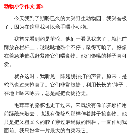
动物小学作文 篇5
今天我到了期盼已久的大兴野生动物园，我兴奋极
了，因为在这里我可以亲手喂小动物。
我首先看到的是羊驼。他们一看见我来了，就把前
蹄放在栏杆上，哒哒哒地敲个不停，敲得可响了。好像
在着急地催我赶紧给它们喂食物。他们馋嘴的样子真可
爱。
就在这时，我听见一阵翅膀拍打的声音。原来，是
鸵鸟也过来抢食了。它们非常敏捷，利用长长的`脖子，
在地上啄来啄去，总是能把食物抢走。
毛茸茸的骆驼也走了过来。它既没有像羊驼那样用
前蹄敲来敲去，也没有像鸵鸟那样伸着脖子抢食物。他
只是把又粗又长的脖子穿过麻绳做的围栏，一直伸到我
面前。我只好拿一片最大的白菜喂它。