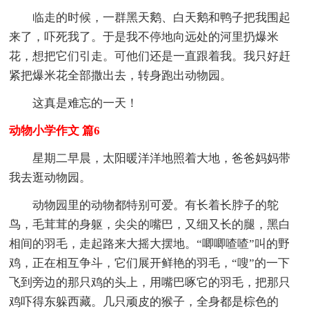
临走的时候，一群黑天鹅、白天鹅和鸭子把我围起
来了，吓死我了。于是我不停地向远处的河里扔爆米
花，想把它们引走。可他们还是一直跟着我。我只好赶
紧把爆米花全部撒出去，转身跑出动物园。
这真是难忘的一天！
动物小学作文 篇6
星期二早晨，太阳暖洋洋地照着大地，爸爸妈妈带
我去逛动物园。
动物园里的动物都特别可爱。有长着长脖子的鸵
鸟，毛茸茸的身躯，尖尖的嘴巴，又细又长的腿，黑白
相间的羽毛，走起路来大摇大摆地。“唧唧喳喳”叫的野
鸡，正在相互争斗，它们展开鲜艳的羽毛，“嗖”的一下
飞到旁边的那只鸡的头上，用嘴巴啄它的羽毛，把那只
鸡吓得东躲西藏。几只顽皮的猴子，全身都是棕色的