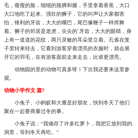
毛，瘦瘦的脸，细细的胳膊和腿，手里拿着香蕉，大口
大口地吃了起来。强壮的狮子，它的叫声让大家都害
怕，锋利的牙齿，大大的嘴巴，尾巴像鞭子一样挥舞
着。狮子的邻居是老虎，尖尖的`牙齿，大大的眼睛，身
上有一道道的花纹，两只灵敏的耳朵竖立着。孔雀在笼
子里转来转去，它看到游客穿着漂亮的衣服时，就会展
开它的羽毛，在有游客面前走来走去，比谁更漂亮。
动物园的里的动物可真多呀！下次我还要来这里参
观。
动物小学作文 篇7
小兔子、小蚂蚁和大雁是好朋友，快到冬天了他们
聚在一起要商量过冬的事。
小兔子说：“我储存了许多红萝卜，我把它放到我的.
洞里，等到冬天再吃。”