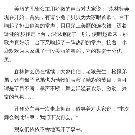
美丽的孔雀公主用娇嫩的声音对大家说：“森林舞会
现在开始，首先，有请小兔子贝贝为大家唱首歌”。台下
响起了排山倒海的掌声，贝贝穿上美丽的连衣裙，迈着
矫健的'步伐走上台，深深地鞠了一躬，便唱起歌来，那
歌声真好听，台下又响起了一阵热烈的掌声。接着，小
鹿欢欢为大家跳了一段美丽的舞蹈，它的舞姿十分优
美。
森林舞会仍在继续，大象伯伯，老狼先生，松鼠弟
弟，还有猴子兄弟也为动物们表演了精彩的节目，真可
谓是节目不断，掌声不断，舞会洋溢着欢乐、激动、兴
奋的气氛……
孔雀公主再一次走上舞台，微笑着对大家说：“本次
舞会到此结束，我们下次再会。”
观众们依依不舍地离开了森林。