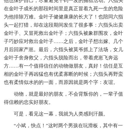
他也保护自己，尽量避免千钧一发的捕猎活动。六指头
在金叶子成长的那段时间里是真正冒着九死一生的危险
为他排除万难。金叶子健健康康的长大了！也陪同六指
头一起打猎，却在这段期间发生了很多事：六指头出卖
金叶子、又冒死救出金叶子；六指头被象群围攻，金叶
子巧妙应对救出金叶子……之后，金叶子想出嫁、几个
月后回家产崽。最后，六指头被莫爷抓上了法场，女儿
金叶子舍身救父，六指头脱险而出，带着虎崽飞奔远
方……有一个值得信任的动物做朋友，真好！信任是互
相的金叶子再凶猛也有优柔寡断的时候；六指头再野蛮
也有柔情似水的的一面，而原因就是两个字：友谊。
动物，就是最好的朋友，不会背叛你的，一辈子值
得信赖的忠实好朋友。
可是，看见这一幕，我就为人类感到汗颜。
“小斌，快点！”这时两个男孩在玩滑板，其中有一