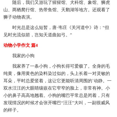
随后，我们又游玩了猩猩馆、犬科馆、象馆、狮虎
山、两栖爬行馆、热带鱼馆、天鹅湖等地方。还观看了
狮子动物表演。
时光总是这么短暂，唐·韦庄《关河道中》诗：“但
见时光流似箭，岂知天道曲如弓。”
动物小学作文 篇4
我家的小狗
我家养了一条小狗，小狗长得可爱极了。全身的毛
纯黄，像用黄色的染料染过似的，头上长着一对灵敏的
耳朵，平时总爱竖着，这让它更能听清周围的`动静。一
双水汪汪的大眼睛镶嵌在它窄窄的脸上，非常有神。小
小的鼻子高高地翘着。小狗的嘴巴平常总是闭着，只有
发现情况的时候才会张开嘴巴“汪汪”大叫，一副很威风
的样子。