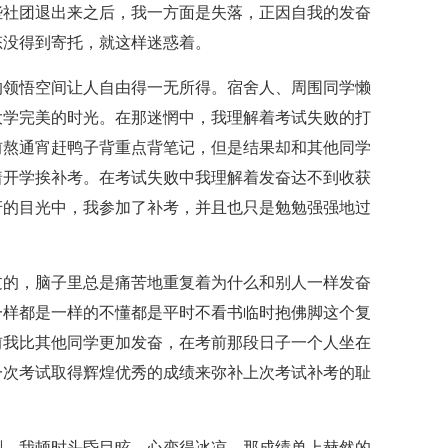
些社团退出来之后，我一方面是失落，正因自我的发奋
态没得到寄托，就这样迷惑着。
的领悟空间让人自由得一无所得。宿舍人、周围同学懒
大学完美的时光。在那迷惘中，我理解着考试失败的打
前熬通宵赶鸭子背重点背笔记，但是结果却和其他同学
着开学挨补考。在考试失败中我理解着发奋达不到收获
讶的目光中，我参加了补考，并且也只是勉勉强强地过
过的，脑子里总是痛苦地重复着为什么和别人一样发奋
一样都是一样的不懂都是平时不看书临时抱佛脚这个复
前我比其他同学更加发奋，在考前那段日子一个人坐在
一次考试取得辉煌优秀的成绩来弥补上次考试补考的耻
刻，我顿时头昏目眩。心变得冰凉，那成绩单上赫然的