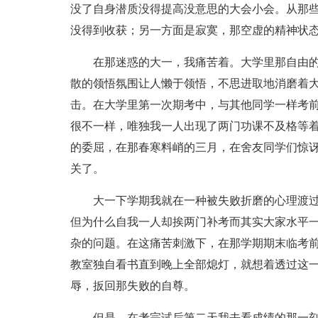
没了自身潜质没得提高没意思的大会小会。从那
没得到收获；另一方面是寂寞，那空虚的精神状
在那迷惑的大一，我痛苦着。大学里那自由
散的领悟氛围让人懒于领悟，不思进取地消磨着
击。在大学里第一次期考中，与其他同学一样考
很不一样，唯独我一人出现了两门功课不及格等
的委屈，在那春寒料峭的三月，在舍友同学们惊
关了。
大一下学期我就在一种被失败折磨的心理渡
但为什么自我一人却挨两门补考而其实大家水平
杂的问题。在这痛苦刺激下，在那学期期末临考
教室独自看书直到晚上全部熄灯，就想着透过这
辱，扳回那失败的自尊。
但是，在考完试后第二天我去看成绩的那一