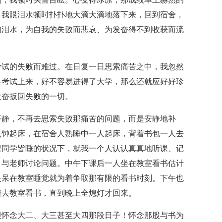
，我眼泪水顿时扑扑地大滴大滴地落下来，回到宿舍，
的泪水，为自我的失败而悲哀、为发奋得不到收获而流
考试的失败而难过。在日复一日思索痛苦之中，我忽然
多考试上来，好不容易进得了大学，那么还就应好好珍
发奋扳回失败的一切。
平静，不再去思索失败那痛苦的问题，而是安静地补
点钟起床，在宿舍人熟睡中一人起床，背着书包一人去
课同学皆睡的状况下，就我一个人认认真真地听课、记
、与老师讨论问题。中午下课后一人坐在教室看书估计
是呆在教室睡觉就为着争取那有限的看书时刻。下午也
着去教室看书，直到晚上全熄灯才回来。
很怀念大二、大三甚至大四那段日子！怀念那股与书为