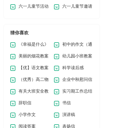
六一儿童节活动
六一儿童节邀请
报告三篇
职报告
范文（通用5篇）
家长邀请函
函集锦9篇
猜你喜欢
《幸福是什么》
初中的作文（通
美丽的烟花教案
幼儿园小班教案
教学反思
用5篇）
【优】语文教案
科学读后感
《大苹果》
（优秀）高二物
企业中秋慰问信
8篇
有关大班安全教
实习期工作总结
理知识点总结15篇
辞职信
书信
案模板四篇
(汇编15篇)
小学作文
演讲稿
阅读答案
表扬信