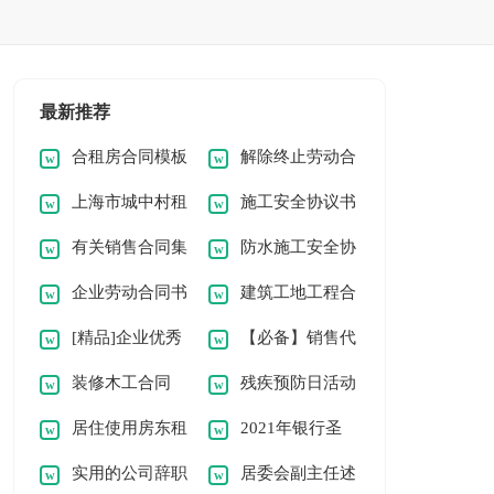
最新推荐
合租房合同模板
解除终止劳动合
上海市城中村租
施工安全协议书
同
有关销售合同集
防水施工安全协
房合同书
【热】
企业劳动合同书
建筑工地工程合
合五篇
议书（精选5篇）
[精品]企业优秀
【必备】销售代
通用
同(精选15篇)
装修木工合同
残疾预防日活动
员工发言稿
理协议书四篇
居住使用房东租
2021年银行圣
总结
实用的公司辞职
居委会副主任述
房合同
诞节活动的策划方案