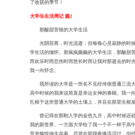
了收获的季节！
大学生生活周记 篇2
那酸甜苦辣的大学生活
光阴荏苒，时光流逝；但每每心灵寂静的时
学生活的缅怀。那疯疯癫癫的大学生活，那酸甜
而欢乐时而悲伤时而悠长时而让我对那逝去的时
我一向怀念。
我所读的大学是一所名不见经传很普通三流
高中时候的我来说简直是幸运女神的眷顾。我一
扎根于这所普通大学的土壤上，并且在那里生根
曾记得在那刚入学的金色九月，高中时候还
我的新世界。一方面大学给了我一个不一样于高
苦并愉悦地生存着。尽管在那我疼痛流泪过，但