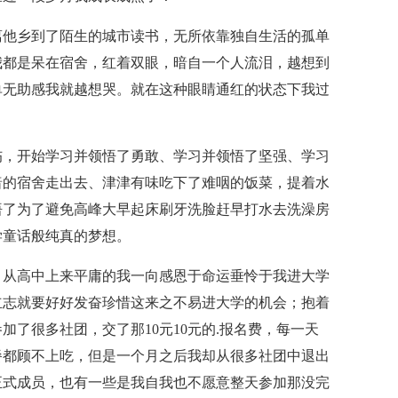
离他乡到了陌生的城市读书，无所依靠独自生活的孤单
我都是呆在宿舍，红着双眼，暗自一个人流泪，越想到
单无助感我就越想哭。就在这种眼睛通红的状态下我过
伤，开始学习并领悟了勇敢、学习并领悟了坚强、学习
暗的宿舍走出去、津津有味吃下了难咽的饭菜，提着水
悟了为了避免高峰大早起床刷牙洗脸赶早打水去洗澡房
学童话般纯真的梦想。
，从高中上来平庸的我一向感恩于命运垂怜于我进大学
立志就要好好发奋珍惜这来之不易进大学的机会；抱着
了很多社团，交了那10元10元的.报名费，每一天
餐都顾不上吃，但是一个月之后我却从很多社团中退出
正式成员，也有一些是我自我也不愿意整天参加那没完