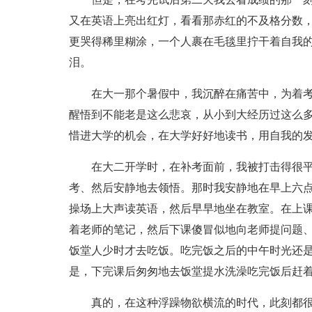
又在英语上亮出红灯，看看那赤红的不及格分数
更哭得稀里糊涂，一个人裹在毛毯里拧干着自我
泪。
在大一那个暑假中，我沉醉在痛苦中，为着
醒悟到不能老是这么悲哀，从小到大经历过这么
惜进大学的机会，在大学好好地读书，用自我的
在大二开学时，在补考面前，我被打击得很
考、然后安静地去领悟。那时我安静地在早上六
操场上大声读英语，然后早早地坐在教室。在上
着老师的笔记，然后下课傻冒似地向老师提问题
饭堂人少时才去吃饭。吃完饭之后的中午时光还
是，下完课后匆匆地去饭堂提水洗澡吃完饭后赶
真的，在这种浮躁物欲横流的时代，此刻都