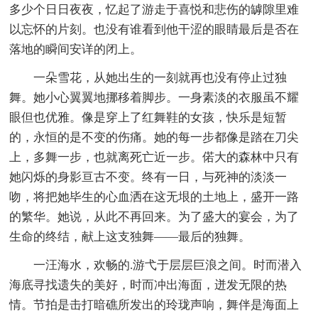
多少个日日夜夜，忆起了游走于喜悦和悲伤的罅隙里难
以忘怀的片刻。也没有谁看到他干涩的眼睛最后是否在
落地的瞬间安详的闭上。
一朵雪花，从她出生的一刻就再也没有停止过独
舞。她小心翼翼地挪移着脚步。一身素淡的衣服虽不耀
眼但也优雅。像是穿上了红舞鞋的女孩，快乐是短暂
的，永恒的是不变的伤痛。她的每一步都像是踏在刀尖
上，多舞一步，也就离死亡近一步。偌大的森林中只有
她闪烁的身影亘古不变。终有一日，与死神的淡淡一
吻，将把她毕生的心血洒在这无垠的土地上，盛开一路
的繁华。她说，从此不再回来。为了盛大的宴会，为了
生命的终结，献上这支独舞——最后的独舞。
一汪海水，欢畅的.游弋于层层巨浪之间。时而潜入
海底寻找遗失的美好，时而冲出海面，迸发无限的热
情。节拍是击打暗礁所发出的玲珑声响，舞伴是海面上