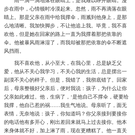
雨一滴一滴地落在眼睛上，是我难以睁开眼睛。漫
步在雨中，心情顿时冷漠起来。忽然，雨不再滴落在眼
睛上。那是父亲在雨中给我撑伞，雨溅到他身上，是那
么地清晰。我加快脚步，不让他追上我。毕竟，我不喜
欢他，但是她在回家的路上一直为我撑着那把依靠的
伞。他被暴风雨淋湿了，而我却被那把依靠的伞不断遮
风挡雨。
我不喜欢他，从小至大，在我心里，总是缺乏父
爱，他从不关心我学习，不关心我的生活，总是摆出一
副漠不关心的样子。但是，我错了，我彻底错了。回家
后，母亲整顿好父亲后，便对我说：孩子，为什么让你
父亲如此难过。他，生病了，‘是他自己不撑伞，硬要给
我撑，他自己惹的祸……我生气地说。母亲听了，面无
表情，无奈地说：孩子，你知道吗？你父亲接到要接你
的电话他有多开心，刚出差回来就马上过去接你。他本
来身体就不好，加上淋了雨，现在更糟糕了。他一直关