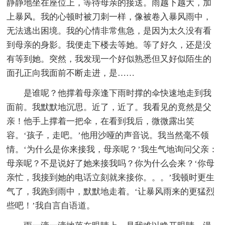
静静地坐在座位上，等待母亲的接送。雨越下越大，加
上暴风。我的心顿时被刀刺一样，像被卷入暴风雨中，
无法逃出困境。我的心情非常焦急，是因为太久没有看
到母亲的身影。我便走下楼去等她。等了好久，还是没
有等到她。突然，我发现一个好似熟悉但又好似陌生的
面孔正向我面前不断走进，是……
是谁呢？他撑着母亲逢下雨时撑的伞快速地走到我
面前。我默默地沉思。近了，近了。我看见的竟然是父
亲！他手上撑着一把伞，在看到我后，微微露出笑
容。‘孩子，走吧。’他用沙哑的声音说。我当然毫不领
情。‘为什么是你来接我，母亲呢？’我生气地询问父亲：
母亲呢？不是说好了她来接我吗？你为什么会来？‘你母
亲忙，我接到她的电话立刻就来接你。。。’我顿时更生
气了，我跑到雨中，默默地走着。‘让暴风雨来的更猛烈
些吧！’我自言自语道。