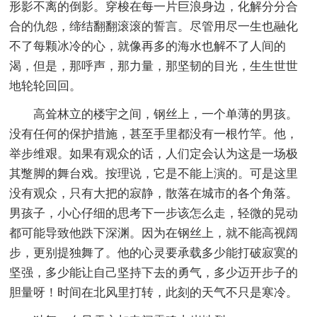
形影不离的倒影。穿梭在每一片巨浪身边，化解分分合
合的仇怨，缔结翻翻滚滚的誓言。尽管用尽一生也融化
不了每颗冰冷的心，就像再多的海水也解不了人间的
渴，但是，那呼声，那力量，那坚韧的目光，生生世世
地轮轮回回。
高耸林立的楼宇之间，钢丝上，一个单薄的男孩。
没有任何的保护措施，甚至手里都没有一根竹竿。他，
举步维艰。如果有观众的话，人们定会认为这是一场极
其蹩脚的舞台戏。按理说，它是不能上演的。可是这里
没有观众，只有大把的寂静，散落在城市的各个角落。
男孩子，小心仔细的思考下一步该怎么走，轻微的晃动
都可能导致他跌下深渊。因为在钢丝上，就不能高视阔
步，更别提独舞了。他的心灵要承载多少能打破寂寞的
坚强，多少能让自己坚持下去的勇气，多少迈开步子的
胆量呀！时间在北风里打转，此刻的天气不只是寒冷。