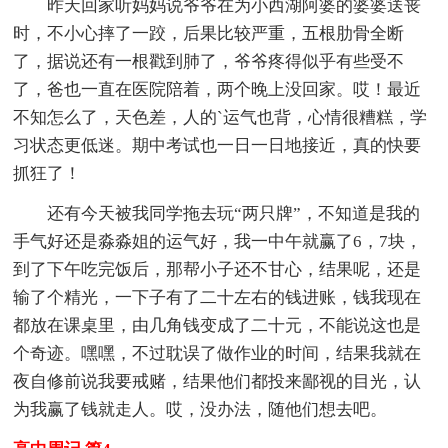
昨天回家听妈妈说爷爷在为小西湖阿婆的婆婆送丧
时，不小心摔了一跤，后果比较严重，五根肋骨全断
了，据说还有一根戳到肺了，爷爷疼得似乎有些受不
了，爸也一直在医院陪着，两个晚上没回家。哎！最近
不知怎么了，天色差，人的`运气也背，心情很糟糕，学
习状态更低迷。期中考试也一日一日地接近，真的快要
抓狂了！
还有今天被我同学拖去玩“两只牌”，不知道是我的
手气好还是淼淼姐的运气好，我一中午就赢了6，7块，
到了下午吃完饭后，那帮小子还不甘心，结果呢，还是
输了个精光，一下子有了二十左右的钱进账，钱我现在
都放在课桌里，由几角钱变成了二十元，不能说这也是
个奇迹。嘿嘿，不过耽误了做作业的时间，结果我就在
夜自修前说我要戒赌，结果他们都投来鄙视的目光，认
为我赢了钱就走人。哎，没办法，随他们想去吧。