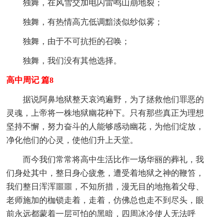
独舞，在风雪交加电闪雷鸣山崩地裂；
独舞，有热情高亢低调黯淡似纱似雾；
独舞，由于不可抗拒的召唤；
独舞，我们没有其他选择。
高中周记 篇8
据说阿鼻地狱整天哀鸿遍野，为了拯救他们罪恶的
灵魂，上帝将一株地狱幽花种下。只有那些真正为理想
坚持不懈，努力奋斗的人能够感动幽花，为他们绽放，
净化他们的心灵，使他们升上天堂。
而今我们常常将高中生活比作一场华丽的葬礼，我
们身处其中，整日身心疲惫，遭受着地狱之神的鞭笞，
我们整日浑浑噩噩，不知所措，漫无目的地拖着父母、
老师施加的枷锁走着，走着，仿佛总也走不到尽头，眼
前永远都蒙着一层可怕的黑暗，四周冰冷使人无法呼