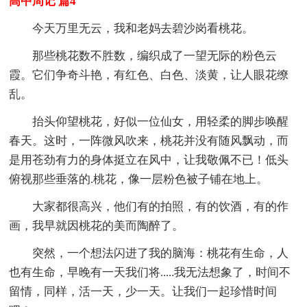
高中周记 篇4
今天万里无云，我和老妈去碧沙岗看桃花。
那些桃花数不胜数，编织成了一望无际的粉色云
霞。它们争奇斗艳，有红色、白色、淡黄，让人眼花缭
乱。
抬头仰望桃花，好似一位仙女，用轻柔的脚步唤醒
春天。这时，一阵微风吹来，桃花并没有随风飘动，而
是用苍劲有力的身体挺立在风中，让我敬佩不已！低头
俯视那些垂落的.桃花，像一层粉色被子铺在地上。
大家都很高兴，他们有的拍照，有的饮酒，有的作
画，我早就因桃花的美而陶醉了。
突然，一个想法闪进了我的脑海：桃花有生命，人
也有生命，早晚有一天我们将.....我无法想象了，时间不
留情，同样，活一天，少一天。让我们一起珍惜时间