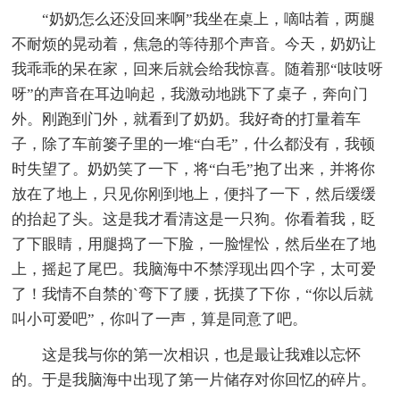
“奶奶怎么还没回来啊”我坐在桌上，嘀咕着，两腿
不耐烦的晃动着，焦急的等待那个声音。今天，奶奶让
我乖乖的呆在家，回来后就会给我惊喜。随着那“吱吱呀
呀”的声音在耳边响起，我激动地跳下了桌子，奔向门
外。刚跑到门外，就看到了奶奶。我好奇的打量着车
子，除了车前篓子里的一堆“白毛”，什么都没有，我顿
时失望了。奶奶笑了一下，将“白毛”抱了出来，并将你
放在了地上，只见你刚到地上，便抖了一下，然后缓缓
的抬起了头。这是我才看清这是一只狗。你看着我，眨
了下眼睛，用腿捣了一下脸，一脸惺忪，然后坐在了地
上，摇起了尾巴。我脑海中不禁浮现出四个字，太可爱
了！我情不自禁的`弯下了腰，抚摸了下你，“你以后就
叫小可爱吧”，你叫了一声，算是同意了吧。
这是我与你的第一次相识，也是最让我难以忘怀
的。于是我脑海中出现了第一片储存对你回忆的碎片。