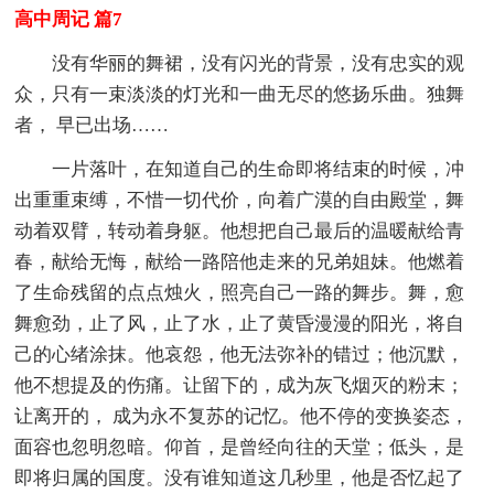
高中周记 篇7
没有华丽的舞裙，没有闪光的背景，没有忠实的观
众，只有一束淡淡的灯光和一曲无尽的悠扬乐曲。独舞
者， 早已出场……
一片落叶，在知道自己的生命即将结束的时候，冲
出重重束缚，不惜一切代价，向着广漠的自由殿堂，舞
动着双臂，转动着身躯。他想把自己最后的温暖献给青
春，献给无悔，献给一路陪他走来的兄弟姐妹。他燃着
了生命残留的点点烛火，照亮自己一路的舞步。舞，愈
舞愈劲，止了风，止了水，止了黄昏漫漫的阳光，将自
己的心绪涂抹。他哀怨，他无法弥补的错过；他沉默，
他不想提及的伤痛。让留下的，成为灰飞烟灭的粉末；
让离开的， 成为永不复苏的记忆。他不停的变换姿态，
面容也忽明忽暗。仰首，是曾经向往的天堂；低头，是
即将归属的国度。没有谁知道这几秒里，他是否忆起了