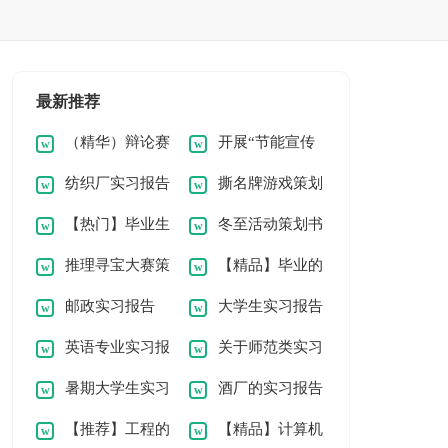
最新推荐
（精华）辩论赛
开展“节能宣传
纺织厂实习报告
撕名牌游戏策划
策划书
周”活动的策划书
【热门】毕业生
冬至活动策划书
15篇
书
推理寻宝大赛策
【精品】毕业的
的实习报告模板集锦
优秀15篇
邮政实习报告
大学生实习报告
划书
实习报告模板集合八
八篇
英语专业实习报
关于师范类实习
汇编七篇
篇
暑期大学生实习
酒厂的实习报告
告范文集合10篇
报告模板集合五篇
【推荐】工程的
【精品】计算机
报告模板汇总5篇
15篇