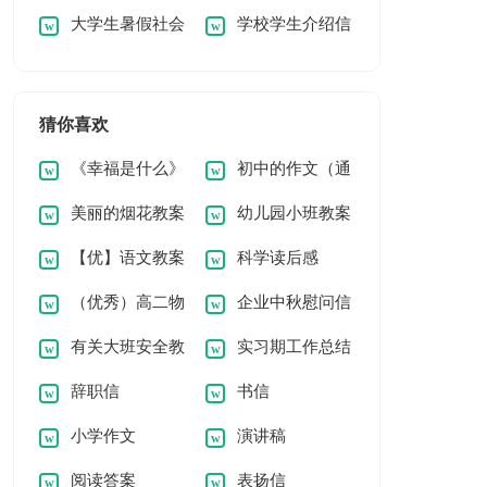
大学生暑假社会
学校学生介绍信
实习报告范文集合6
专业的实习报告四篇
实习报告汇编九篇
篇
猜你喜欢
《幸福是什么》
初中的作文（通
美丽的烟花教案
幼儿园小班教案
教学反思
用5篇）
【优】语文教案
科学读后感
《大苹果》
（优秀）高二物
企业中秋慰问信
8篇
有关大班安全教
实习期工作总结
理知识点总结15篇
辞职信
书信
案模板四篇
(汇编15篇)
小学作文
演讲稿
阅读答案
表扬信