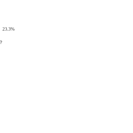
、23.3%
？