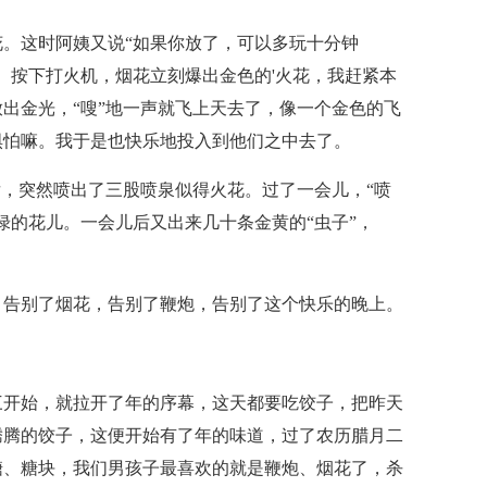
。这时阿姨又说“如果你放了，可以多玩十分钟
。按下打火机，烟花立刻爆出金色的'火花，我赶紧本
出金光，“嗖”地一声就飞上天去了，像一个金色的飞
惧怕嘛。我于是也快乐地投入到他们之中去了。
后，突然喷出了三股喷泉似得火花。过了一会儿，“喷
绿的花儿。一会儿后又出来几十条金黄的“虫子”，
。告别了烟花，告别了鞭炮，告别了这个快乐的晚上。
三开始，就拉开了年的序幕，这天都要吃饺子，把昨天
腾腾的饺子，这便开始有了年的味道，过了农历腊月二
糖、糖块，我们男孩子最喜欢的就是鞭炮、烟花了，杀