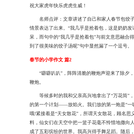
祝大家虎年快乐虎虎生威！
名师点评：文章讲述了自己和家人春节包饺
情景表达了出来。“我几乎是抢着包，这是奶奶发话
呆，而句中的“我几乎是抢着包”与前文意思融合
到了很美味的饺子汤呢”句中显然漏了一个逗号。
春节的小学作文 篇2
“噼噼叭叭”，阵阵清脆的鞭炮声迎来了除夕
鞭炮。
等候多时的我和父亲高兴地拿出了“万花筒”
的第一个计划——放焰火。我们放的第一炮是“一
哦!紧接着是“天女散花”，所谓天女散花，顾名
料，仙女们在天空中把一篮子花毫不怜惜地撒向人
成了五彩缤纷的世界。我高兴得手舞足蹈。随后，我