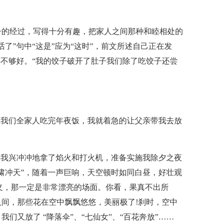
子的经过，写得十分有趣，把家人之间那种和睦相处的
了”句中“这是”应为“这时”，前文所述自己正在发
得不够好。“我的饺子破开了肚子我们除了吃饺子还尝
，我们全家人吃完年夜饭，我就着急的让父亲带我去放
，我兴冲冲地拿了焰火和打火机，准备实施我除夕之夜
啸冲天”，随着一声巨响，天空顿时如同白昼，好壮观
思义，那一定是非常漂亮的场面。你看，果真不出所
间，那些花在空中飘飘悠悠，美丽极了!刹时，空中
们又放了 “降落伞”、“七仙女”、“百花奔放”……