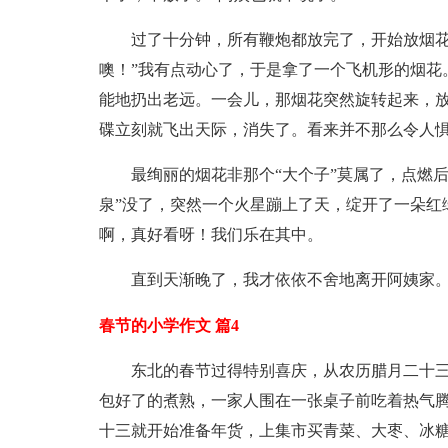
过了十分钟，所有鞭炮都放完了，开始放烟花
噢！”我有点动心了，于是拿了一个飞机形的烟花
能地扔出老远。一会儿，那烟花突然旋转起来，放
碟立刻就飞出天际，消失了。看来并不那么令人
最绚丽的烟花非那个“大个子”莫属了，点燃
泉”没了，突然一个火星蹦上了天，绽开了一朵红
啊，真好看呀！我们乐在其中。
直到天渐晚了，我才依依不舍地离开阿姨家
春节的小学作文 篇4
东北的春节过得特别喜庆，从农历腊月二十
包好了的煮熟，一家人围在一张桌子前吃着热气
十三就开始准备年货，上集市买青菜、大枣、冰