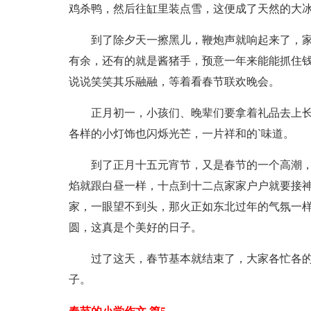
鸡杀鸭，然后往缸里装点雪，这便成了天然的大
到了除夕天一擦黑儿，鞭炮声就响起来了，
有余，还有的就是酱猪手，预意一年来能能抓住
说说笑笑其乐融融，等着看春节联欢晚会。
正月初一，小孩们、晚辈们要拿着礼品去上
各样的小灯饰也闪烁光芒，一片祥和的`味道。
到了正月十五元宵节，又是春节的一个高潮
焰就跟白昼一样，十点到十二点家家户户就要接
家，一眼望不到头，那火正如东北过年的气氛一
圆，这真是个美好的日子。
过了这天，春节基本就结束了，大家各忙各
子。