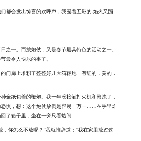
们都会发出惊喜的欢呼声，我围着五彩的.焰火又蹦
节日之一。而放炮仗，又是春节最具特色的活动之一。
春节最令人快乐的事了。
）的门廊上堆积了整整好几大箱鞭炮，有红的，黄的，
一种金纸包着的鞭炮。我一年没接触打火机和鞭炮了，
的恐惧，想：这个炮仗放倒是容易，万一……在手里炸
扔回了箱子里，坐在一旁只看热闹。
放，你怎么不放呢？”我就推辞道：“我在家里放过这