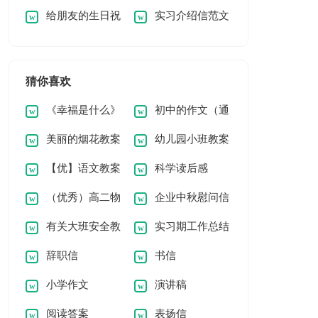
给朋友的生日祝
实习介绍信范文
模板
给朋友的生日祝福语
福语140句
5篇
39条
猜你喜欢
《幸福是什么》
初中的作文（通
美丽的烟花教案
幼儿园小班教案
教学反思
用5篇）
【优】语文教案
科学读后感
《大苹果》
（优秀）高二物
企业中秋慰问信
8篇
有关大班安全教
实习期工作总结
理知识点总结15篇
辞职信
书信
案模板四篇
(汇编15篇)
小学作文
演讲稿
阅读答案
表扬信