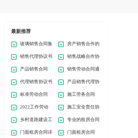
最新推荐
玻璃销售合同集
房产销售合作的
销售代理协议书
销售战略合作协
锦15篇
协议书5篇
产品销售合同
销售劳动合同通
模板汇编9篇
议书
代理销售协议书
产品销售代理协
【集合15篇】
用15篇
标准劳动合同
施工劳务合同
精选15篇
议书通用5篇
2022工作劳动
施工安全责任协
（合集）
乡村道路建设工
专业的租房合同
合同
议书（精选18篇）
门面租房合同详
门面租房合同
程施工承包协议书