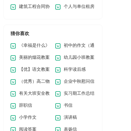
建筑工程合同协
个人与单位租房
细版范文
（热）
议书
合同
猜你喜欢
《幸福是什么》
初中的作文（通
美丽的烟花教案
幼儿园小班教案
教学反思
用5篇）
【优】语文教案
科学读后感
《大苹果》
（优秀）高二物
企业中秋慰问信
8篇
有关大班安全教
实习期工作总结
理知识点总结15篇
辞职信
书信
案模板四篇
(汇编15篇)
小学作文
演讲稿
阅读答案
表扬信