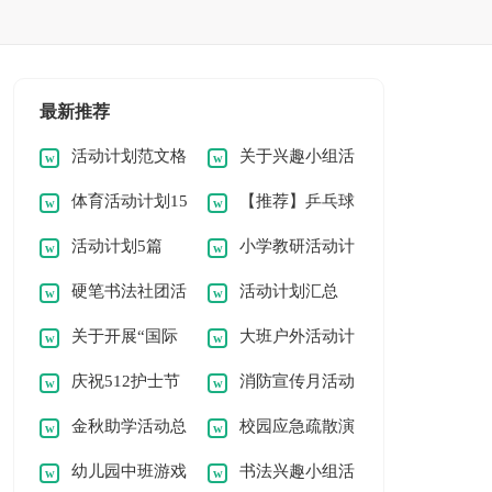
最新推荐
活动计划范文格
关于兴趣小组活
体育活动计划15
【推荐】乒乓球
式2篇【优选】
动计划
活动计划5篇
小学教研活动计
篇(精选)
活动计划15篇
硬笔书法社团活
活动计划汇总
(荐)
划
关于开展“国际
大班户外活动计
动计划2篇（精品）
(10篇)
庆祝512护士节
消防宣传月活动
减灾日”活动总结
划
金秋助学活动总
校园应急疏散演
活动总结
总结
幼儿园中班游戏
书法兴趣小组活
结（精选15篇）
练活动总结