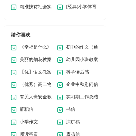
精准扶贫社会实
[经典]小学体育
活动总结（经典）
动总结
践报告范文
活动总结15篇
猜你喜欢
《幸福是什么》
初中的作文（通
美丽的烟花教案
幼儿园小班教案
教学反思
用5篇）
【优】语文教案
科学读后感
《大苹果》
（优秀）高二物
企业中秋慰问信
8篇
有关大班安全教
实习期工作总结
理知识点总结15篇
辞职信
书信
案模板四篇
(汇编15篇)
小学作文
演讲稿
阅读答案
表扬信