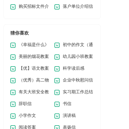
购买招标文件介
落户单位介绍信
绍信
[优秀]
猜你喜欢
《幸福是什么》
初中的作文（通
美丽的烟花教案
幼儿园小班教案
教学反思
用5篇）
【优】语文教案
科学读后感
《大苹果》
（优秀）高二物
企业中秋慰问信
8篇
有关大班安全教
实习期工作总结
理知识点总结15篇
辞职信
书信
案模板四篇
(汇编15篇)
小学作文
演讲稿
阅读答案
表扬信