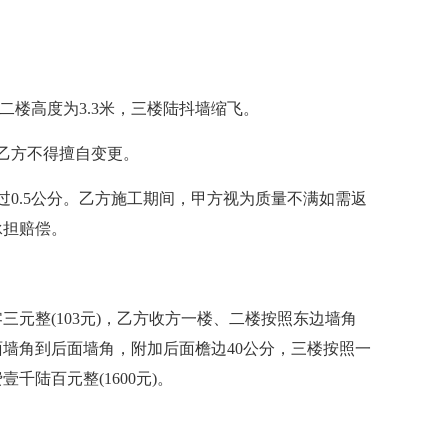
二楼高度为3.3米，三楼陆抖墙缩飞。
乙方不得擅自变更。
过0.5公分。乙方施工期间，甲方视为质量不满如需返
承担赔偿。
元整(103元)，乙方收方一楼、二楼按照东边墙角
面墙角到后面墙角，附加后面檐边40公分，三楼按照一
陆百元整(1600元)。