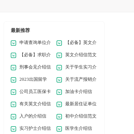
最新推荐
申请查询单位介
【必备】英文介
【必备】求职介
英文介绍信范文
绍信范文6篇
绍信4篇
刑事会见介绍信
关于学生实习介
绍信3篇
锦集六篇
2023出国留学
关于流产报销介
4篇
绍信汇编九篇
公司员工医保卡
加油卡介绍信
介绍信通用
绍信4篇
有关英文介绍信
最新居住证单位
介绍信
入户的介绍信
初中介绍信范文
范文合集十篇
介绍信
实习护士介绍信
医学生介绍信