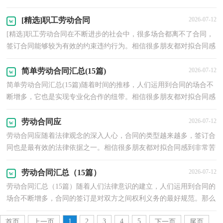
拟定合同的时候需要注意什么问题呢？以下是小编为大...
[精选]职工劳动合同
2026-07-12
[精选]职工劳动合同在不断进步的社会中，很多场合都离不了合同，
签订合同能够较为有效的约束违约行为。相信很多朋友都对拟合同感
到非常苦恼吧，下面是小编整理的职工劳动合同，仅供...
简单劳动合同汇总(15篇)
2026-07-12
简单劳动合同汇总(15篇)随着时间的推移，人们运用到合同的场合不
断增多，它也是实现专业化合作的纽带。相信很多朋友都对拟合同感
到非常苦恼吧，下面是小编为大家收集的简单劳动合...
劳动合同应
2026-07-12
劳动合同应随着法律观念的深入人心，合同的类型越来越多，签订合
同也是最有效的法律依据之一。相信很多朋友都对拟合同感到非常苦
恼吧，以下是小编帮大家整理的劳动合同应，欢迎大家...
劳动合同汇总（15篇）
2026-07-12
劳动合同汇总（15篇）随着人们法律意识的建立，人们运用到合同的
场合不断增多，合同的签订是对双方之间权利义务的最好规范。那么
问题来了，到底应如何拟定合同呢？以下是小编为大家整理...
1
2
3
4
5
首页
上一页
下一页
尾页